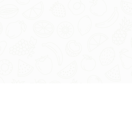
टंकी में घोले।
फसल:-
सभी प्रकार की सब्जियों फलों व अनाजों आदि में।
उपलब्ध पैकिंग -
50ml, 100ml, 250ml, 500ml, 1L