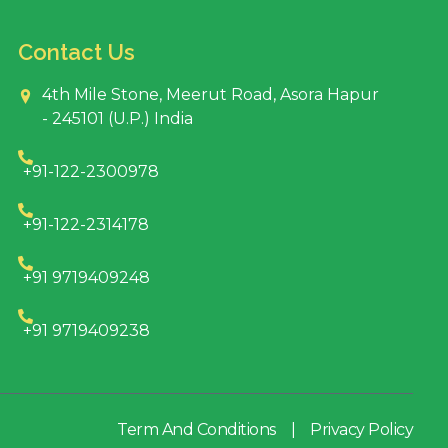
Contact Us
4th Mile Stone, Meerut Road, Asora Hapur
- 245101 (U.P.) India
+91-122-2300978
+91-122-2314178
+91 9719409248
+91 9719409238
Term And Conditions
|
Privacy Policy